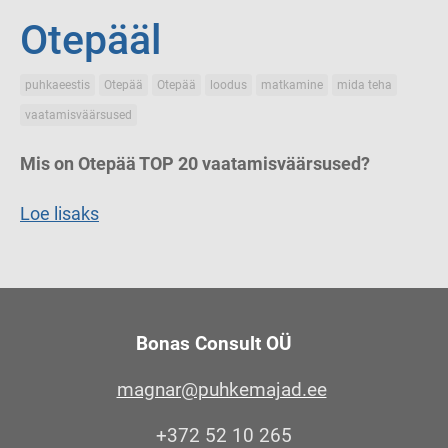
Otepääl
puhkaeestis
Otepää
Otepää
loodus
matkamine
mida teha
vaatamisväärsused
Mis on Otepää TOP 20 vaatamisväärsused?
Loe lisaks
Bonas Consult OÜ
magnar@puhkemajad.ee
+372 52 10 265