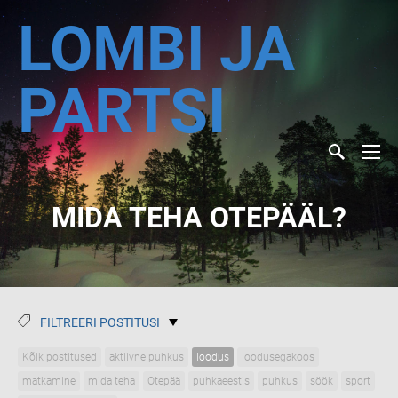
LOMBI JA
PARTSI
MIDA TEHA OTEPÄÄL?
FILTREERI POSTITUSI
Kõik postitused
aktiivne puhkus
loodus
loodusegakoos
matkamine
mida teha
Otepää
puhkaeestis
puhkus
söök
sport