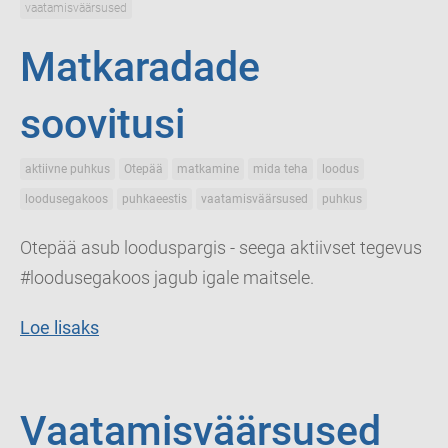
vaatamisväärsused
Matkaradade
soovitusi
aktiivne puhkus
Otepää
matkamine
mida teha
loodus
loodusegakoos
puhkaeestis
vaatamisväärsused
puhkus
Otepää asub looduspargis - seega aktiivset tegevus
#loodusegakoos jagub igale maitsele.
Loe lisaks
Vaatamisväärsused