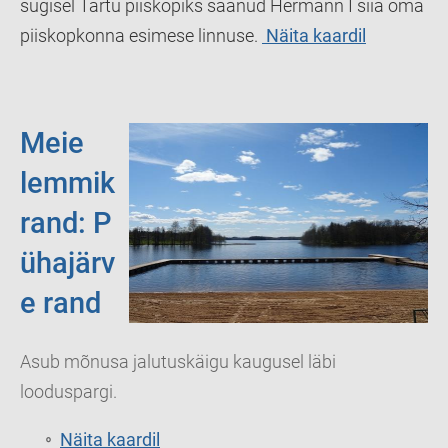
sügisel Tartu piiskopiks saanud Hermann I siia oma
piiskopkonna esimese linnuse.
Näita kaardil
Meie
lemmik
rand:
P
ühajärv
e rand
Asub mõnusa jalutuskäigu kaugusel läbi
looduspargi.
Näita kaardil