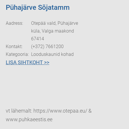
Pühajärve Sõjatamm
Aadress:
Otepää vald, Pühajärve
küla, Valga maakond
67414
Kontakt:
(+372) 7661200
Kategooria:
Looduskaunid kohad
LISA SIHTKOHT >>
vt lähemalt: https://www.otepaa.eu/ &
www.puhkaeestis.ee