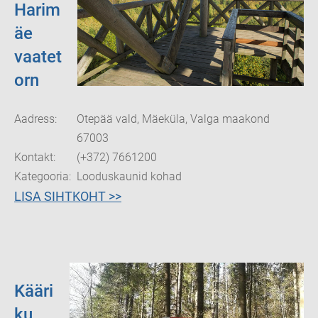
Harim
äe
vaatet
orn
Aadress:
Otepää vald, Mäeküla, Valga maakond
67003
Kontakt:
(+372) 7661200
Kategooria:
Looduskaunid kohad
LISA SIHTKOHT >>
Kääri
ku