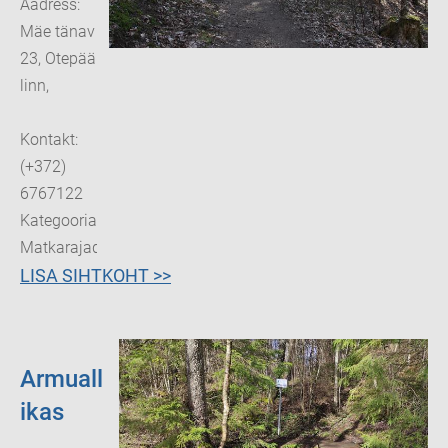
Aadress:
Mäe tänav
23, Otepää
linn,
Kontakt:
(+372)
6767122
Kategooria:
Matkarajad
LISA SIHTKOHT >>
Armuall
ikas