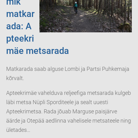
mik
matkar
ada:
A
pteekri
mäe metsarada
Matkarada saab alguse Lombi ja Partsi Puhkemaja
kõrvalt.
Apteekrimäe vahelduva reljeefiga metsarada kulgeb
läbi metsa Nüpli Sporditeele ja sealt uuesti
Apteekrimetsa. Rada jõuab Marguse paisjärve
äärde ja Otepää aedlinna vahelisele metsateele ning
ületades…