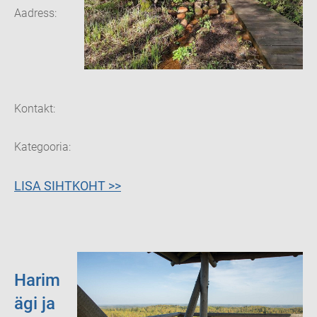
Aadress:
Otepää vald,
Nüpli küla,
Valga
maakond
67408
Kontakt:
(+372)
7661200
Kategooria:
Looduskaunid
kohad
LISA SIHTKOHT >>
Harim
ägi ja