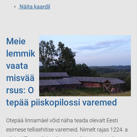
Näita kaardil
Meie
lemmik
vaata
misvää
rsus:
O
tepää piiskopilossi varemed
Otepää linnamäel võid näha teada olevalt Eesti
esimese tellisehitise varemeid. Nimelt rajas 1224. a