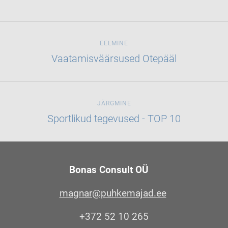
EELMINE
Vaatamisväärsused Otepääl
JÄRGMINE
Sportlikud tegevused - TOP 10
Bonas Consult OÜ
magnar@puhkemajad.ee
+372 52 10 265