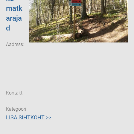
matk
araja
d
Aadress:
Otepää
vald,
Kääriku
küla, Valga
maakond
67309
Kontakt:
(+372)
7665600
Kategooria:
Matkarajad
LISA SIHTKOHT >>