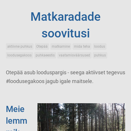
Matkaradade
soovitusi
aktiivne puhkus
Otepää
matkamine
mida teha
loodus
loodusegakoos
puhkaeestis
vaatamisväärsused
puhkus
Otepää asub looduspargis - seega aktiivset tegevus
#loodusegakoos jagub igale maitsele.
Meie
lemm