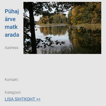
Pühaj
ärve
matk
arada
Aadress:
Kolga tee ,
Otepää
linn, Valga
maakond
67405
Kontakt:
(+372)
7669290
Kategooria:
Matkarajad
LISA SIHTKOHT >>